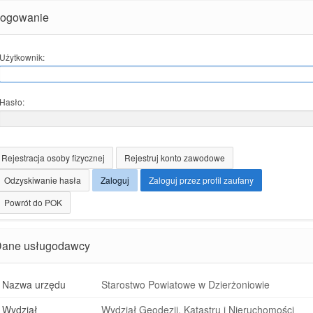
ogowanie
Użytkownik:
Hasło:
Rejestracja osoby fizycznej
Rejestruj konto zawodowe
Odzyskiwanie hasła
Zaloguj
Zaloguj przez profil zaufany
Powrót do POK
ane usługodawcy
Nazwa urzędu
Starostwo Powiatowe w Dzierżoniowie
Wydział
Wydział Geodezji, Katastru i Nieruchomości