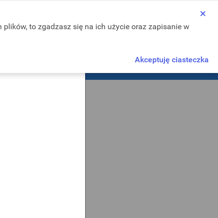
 plików, to zgadzasz się na ich użycie oraz zapisanie w
A-
A
A+
Akceptuję ciasteczka