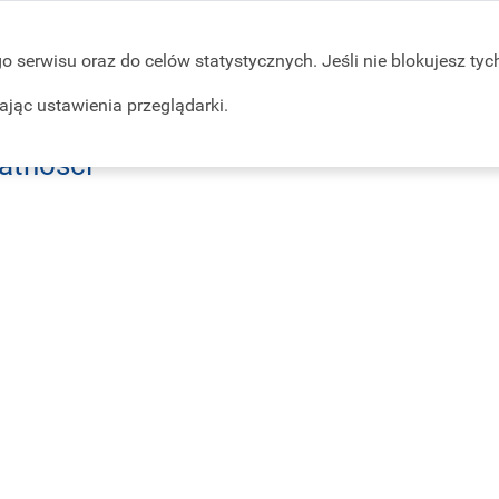
 serwisu oraz do celów statystycznych. Jeśli nie blokujesz tych
jąc ustawienia przeglądarki.
t
Rejestracja
Logowanie
atności