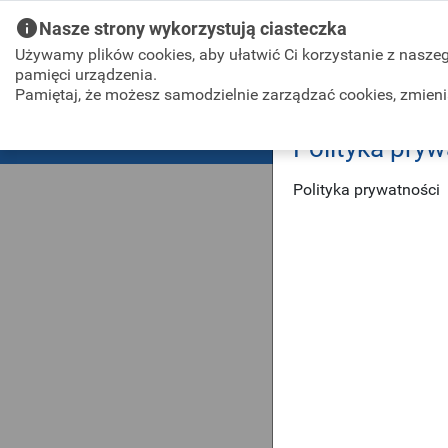
Skip to Main Content
Nasze strony wykorzystują ciasteczka
Używamy plików cookies, aby ułatwić Ci korzystanie z naszego
pamięci urządzenia.
Pamiętaj, że możesz samodzielnie zarządzać cookies, zmienia
POK
Interesant
Usługi
Aktualności
FAQ
Baza wiedzy
Kontak
Polityka pryw
Polityka prywatności
Szczegóły usługi